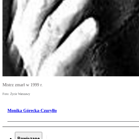
Mistrz zmarł w 1999 r.
Foto: Życie Warszawy
Monika Górecka-Czuryłło
Powiązane