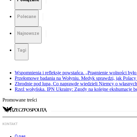
Polecane
Najnowsze
Tagi
Wspomnienia i refleksje powstańca. „Pragnienie wolności było 
Przełomowe badania na Wołyniu. Medyk sprawdzi, jak Polacy 
Zbrodnie pod lupą. Co naprawdę wiedzieli Niemcy o własnych
Rzeź wołyńska. IPN Ukrainy: Zgody na kolejne ekshumacje 
Promowane treści
KONTAKT
O nas