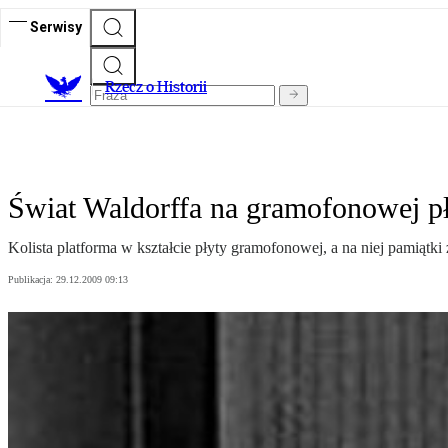
Serwisy
R
zecz o Historii
Świat Waldorffa na gramofonowej p
Kolista platforma w kształcie płyty gramofonowej, a na niej pamią
Publikacja:
29.12.2009 09:13