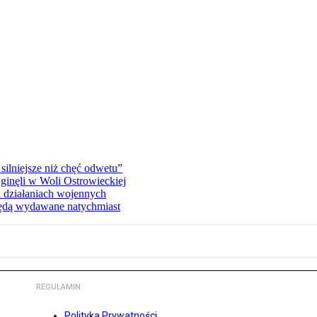
silniejsze niż chęć odwetu”
ginęli w Woli Ostrowieckiej
 działaniach wojennych
będą wydawane natychmiast
REGULAMIN
Polityka Prywatności