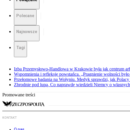
Polecane
Najnowsze
Tagi
Izba Przemysłowo-Handlowa w Krakowie była jak centrum arbit
Wspomnienia i refleksje powstańca. „Pragnienie wolności było 
Przełomowe badania na Wołyniu. Medyk sprawdzi, jak Polacy 
Zbrodnie pod lupą. Co naprawdę wiedzieli Niemcy o własnych
Promowane treści
KONTAKT
O nas