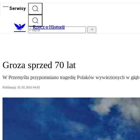
Serwisy
R
zecz o Historii
Groza sprzed 70 lat
W Przemyślu przypomniano tragedię Polaków wywiezionych w głą
Publikacja:
01.03.2010 04:05