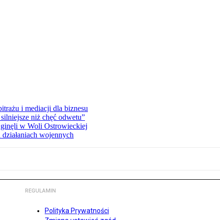
rażu i mediacji dla biznesu
silniejsze niż chęć odwetu”
ginęli w Woli Ostrowieckiej
 działaniach wojennych
REGULAMIN
Polityka Prywatności