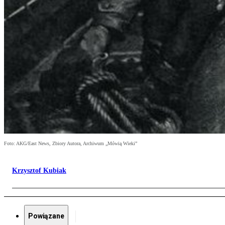
Foto: AKG/East News, Zbiory Autora, Archiwum „Mówią Wieki”
Krzysztof Kubiak
Powiązane