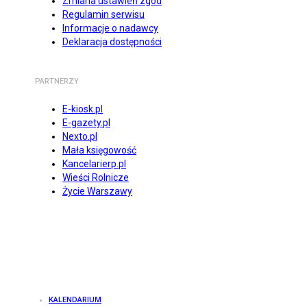
Zmiana ustawień zgód
Regulamin serwisu
Informacje o nadawcy
Deklaracja dostępności
PARTNERZY
E-kiosk.pl
E-gazety.pl
Nexto.pl
Mała księgowość
Kancelarierp.pl
Wieści Rolnicze
Życie Warszawy
KALENDARIUM