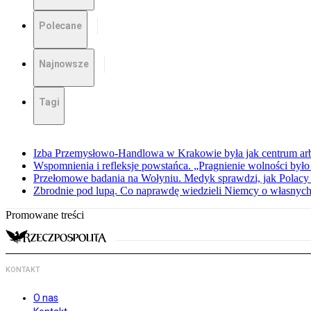
Polecane
Najnowsze
Tagi
Izba Przemysłowo-Handlowa w Krakowie była jak centrum arbit
Wspomnienia i refleksje powstańca. „Pragnienie wolności było 
Przełomowe badania na Wołyniu. Medyk sprawdzi, jak Polacy 
Zbrodnie pod lupą. Co naprawdę wiedzieli Niemcy o własnych
Promowane treści
KONTAKT
O nas