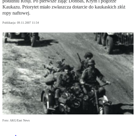
południu Rosji. Po pierwsze zająć Donbas, Krym i pogórze
Kaukazu. Priorytet miało zwłaszcza dotarcie do kaukaskich złóż
ropy naftowej.
Publikacja:
09.11.2007 11:54
Foto: AKG/East News