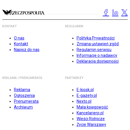
KONTAKT
REGULAMIN
O nas
Polityka Prywatności
Kontakt
Zmiana ustawień zgód
Napisz do nas
Regulamin serwisu
Informacje o nadawcy
Deklaracja dostępności
REKLAMA I PRENUMERATA
PARTNERZY
Reklama
E-kiosk.pl
Ogłoszenia
E-gazety.pl
Prenumerata
Nexto.pl
Archiwum
Mała księgowość
Kancelarierp.pl
Wieści Rolnicze
Życie Warszawy