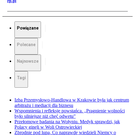
rp.pl
Powiązane
Polecane
Najnowsze
Tagi
Izba Przemysłowo-Handlowa w Krakowie była jak centrum
arbitrażu i mediacji dla biznesu
Wspomnienia i refleksje powstańca. „Pragnienie wolności
było silniejsze niż chęć odwetu”
Przełomowe badania na Wołyniu. Medyk sprawdzi, jak
Polacy ginęli w Woli Ostrowieckiej
Zbrodnie pod lupą. Co naprawdę wiedzieli Niemcy o