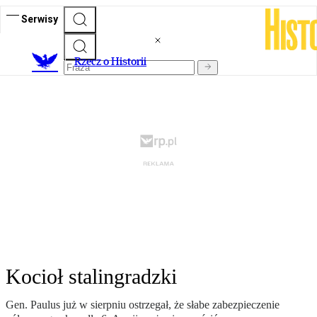
Serwisy
R
zecz o Historii
Kocioł stalingradzki
Gen. Paulus już w sierpniu ostrzegał, że słabe zabezpieczenie