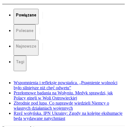
Powiązane
Polecane
Najnowsze
Tagi
Wspomnienia i refleksje powstańca. „Pragnienie wolności
było silniejsze niż chęć odwetu”
Przełomowe badania na Wołyniu. Medyk sprawdzi, jak
Polacy ginęli w Woli Ostrowieckiej
Zbrodnie pod lupą. Co naprawdę wiedzieli Niemcy o
własnych działaniach wojennych
Rzeź wołyńska. IPN Ukrainy: Zgody na kolejne ekshumacje
będą wydawane natychmiast