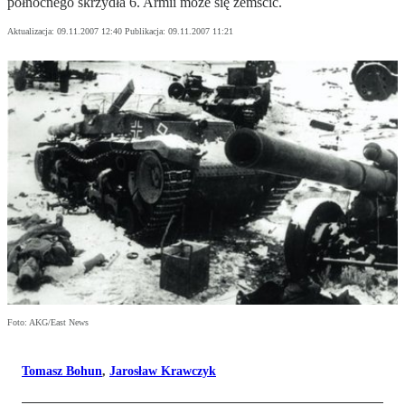
północnego skrzydła 6. Armii może się zemścić.
Aktualizacja:
09.11.2007 12:40
Publikacja:
09.11.2007 11:21
Foto: AKG/East News
Tomasz Bohun
,
Jarosław Krawczyk