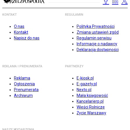
KONTAKT
REGULAMIN
O nas
Polityka Prywatności
Kontakt
Zmiana ustawień zgód
Napisz do nas
Regulamin serwisu
Informacje o nadawcy
Deklaracja dostępności
REKLAMA I PRENUMERATA
PARTNERZY
Reklama
E-kiosk.pl
Ogłoszenia
E-gazety.pl
Prenumerata
Nexto.pl
Archiwum
Mała księgowość
Kancelarierp.pl
Wieści Rolnicze
Życie Warszawy
NASZE WYDARZENIA