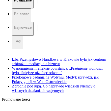
Powiązane
Polecane
Najnowsze
Tagi
Izba Przemysłowo-Handlowa w Krakowie była jak centrum
arbitrażu i mediacji dla biznesu
Wspomnienia i refleksje powstańca. „Pragnienie wolności
było silniejsze niż chęć odwetu”
Przełomowe badania na Wołyniu. Medyk sprawdzi, jak
Polacy ginęli w Woli Ostrowieckiej
Zbrodnie pod lupą. Co naprawdę wiedzieli Niemcy o
własnych działaniach wojennych
Promowane treści