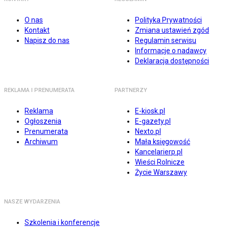
O nas
Polityka Prywatności
Kontakt
Zmiana ustawień zgód
Napisz do nas
Regulamin serwisu
Informacje o nadawcy
Deklaracja dostępności
REKLAMA I PRENUMERATA
PARTNERZY
Reklama
E-kiosk.pl
Ogłoszenia
E-gazety.pl
Prenumerata
Nexto.pl
Archiwum
Mała księgowość
Kancelarierp.pl
Wieści Rolnicze
Życie Warszawy
NASZE WYDARZENIA
Szkolenia i konferencje