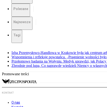
Polecane
Najnowsze
Tagi
Izba Przemysłowo-Handlowa w Krakowie była jak centrum arbit
Wspomnienia i refleksje powstańca. „Pragnienie wolności było 
Przełomowe badania na Wołyniu. Medyk sprawdzi, jak Polacy 
Zbrodnie pod lupą. Co naprawdę wiedzieli Niemcy o własnych
Promowane treści
KONTAKT
O nas