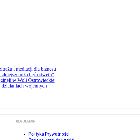
rażu i mediacji dla biznesu
silniejsze niż chęć odwetu”
ginęli w Woli Ostrowieckiej
 działaniach wojennych
REGULAMIN
Polityka Prywatności