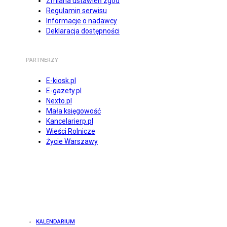
Zmiana ustawień zgód
Regulamin serwisu
Informacje o nadawcy
Deklaracja dostępności
PARTNERZY
E-kiosk.pl
E-gazety.pl
Nexto.pl
Mała księgowość
Kancelarierp.pl
Wieści Rolnicze
Życie Warszawy
KALENDARIUM