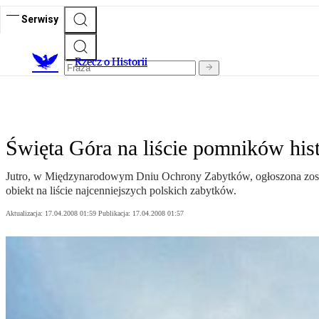
Serwisy
R
zecz o Historii
Święta Góra na liście pomników hist
Jutro, w Międzynarodowym Dniu Ochrony Zabytków, ogłoszona zostan
obiekt na liście najcenniejszych polskich zabytków.
Aktualizacja:
17.04.2008 01:59
Publikacja:
17.04.2008 01:57