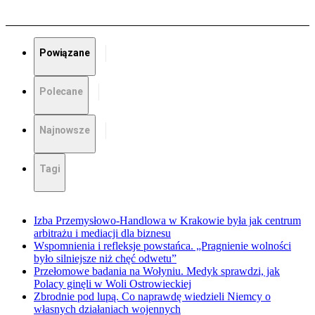
Powiązane
Polecane
Najnowsze
Tagi
Izba Przemysłowo-Handlowa w Krakowie była jak centrum
arbitrażu i mediacji dla biznesu
Wspomnienia i refleksje powstańca. „Pragnienie wolności
było silniejsze niż chęć odwetu”
Przełomowe badania na Wołyniu. Medyk sprawdzi, jak
Polacy ginęli w Woli Ostrowieckiej
Zbrodnie pod lupą. Co naprawdę wiedzieli Niemcy o
własnych działaniach wojennych