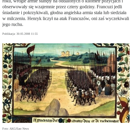
roku, wrogie armie stanęły na oddalonych o kilometr pozycjach i
obserwowały się wzajemnie przez cztery godziny. Francuzi jedli
śniadanie i pokrzykiwali, głodna angielska armia stała lub siedziała
w milczeniu. Henryk liczył na atak Francuzów, oni zaś wyczekiwali
jego ruchu.
Publikacja:
30.05.2008 11:55
Foto: AKG/East News