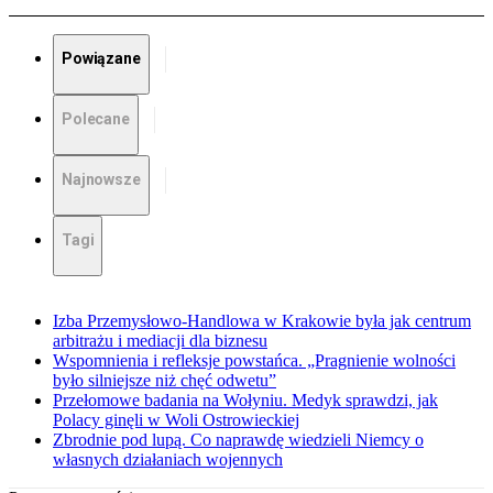
Powiązane
Polecane
Najnowsze
Tagi
Izba Przemysłowo-Handlowa w Krakowie była jak centrum
arbitrażu i mediacji dla biznesu
Wspomnienia i refleksje powstańca. „Pragnienie wolności
było silniejsze niż chęć odwetu”
Przełomowe badania na Wołyniu. Medyk sprawdzi, jak
Polacy ginęli w Woli Ostrowieckiej
Zbrodnie pod lupą. Co naprawdę wiedzieli Niemcy o
własnych działaniach wojennych