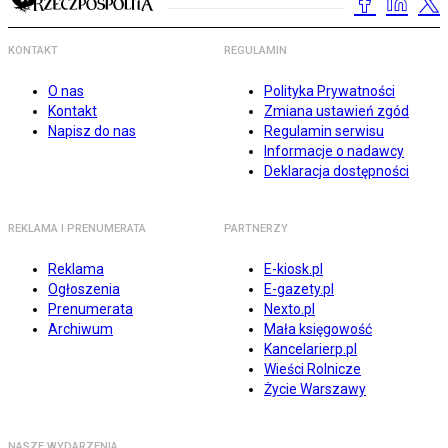
KONTAKT
REGULAMIN
O nas
Polityka Prywatności
Kontakt
Zmiana ustawień zgód
Napisz do nas
Regulamin serwisu
Informacje o nadawcy
Deklaracja dostępności
REKLAMA I PRENUMERATA
PARTNERZY
Reklama
E-kiosk.pl
Ogłoszenia
E-gazety.pl
Prenumerata
Nexto.pl
Archiwum
Mała księgowość
Kancelarierp.pl
Wieści Rolnicze
Życie Warszawy
NASZE WYDARZENIA