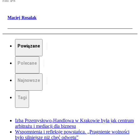
Foto: IPN
Maciej Rosalak
Powiązane
Polecane
Najnowsze
Tagi
Izba Przemysłowo-Handlowa w Krakowie była jak centrum
arbitrażu i mediacji dla biznesu
Wspomnienia i refleksje powstańca. „Pragnienie wolności
było silniejsze niż chęć odwetu”