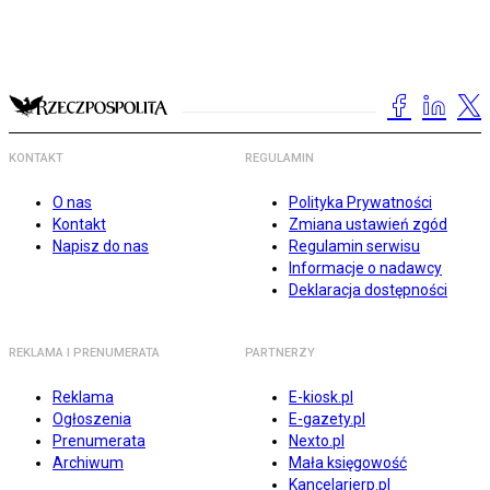
KONTAKT
REGULAMIN
O nas
Polityka Prywatności
Kontakt
Zmiana ustawień zgód
Napisz do nas
Regulamin serwisu
Informacje o nadawcy
Deklaracja dostępności
REKLAMA I PRENUMERATA
PARTNERZY
Reklama
E-kiosk.pl
Ogłoszenia
E-gazety.pl
Prenumerata
Nexto.pl
Archiwum
Mała księgowość
Kancelarierp.pl