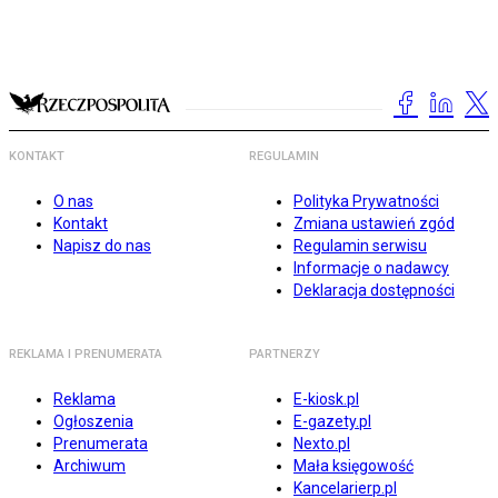
KONTAKT
REGULAMIN
O nas
Polityka Prywatności
Kontakt
Zmiana ustawień zgód
Napisz do nas
Regulamin serwisu
Informacje o nadawcy
Deklaracja dostępności
REKLAMA I PRENUMERATA
PARTNERZY
Reklama
E-kiosk.pl
Ogłoszenia
E-gazety.pl
Prenumerata
Nexto.pl
Archiwum
Mała księgowość
Kancelarierp.pl