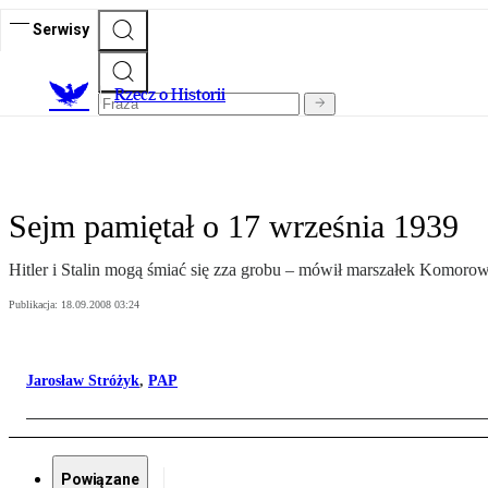
Serwisy
R
zecz o Historii
Sejm pamiętał o 17 września 1939
Hitler i Stalin mogą śmiać się zza grobu – mówił marszałek Komorow
Publikacja:
18.09.2008 03:24
Jarosław Stróżyk
,
PAP
Powiązane