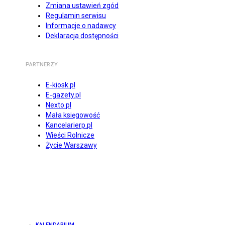
Zmiana ustawień zgód
Regulamin serwisu
Informacje o nadawcy
Deklaracja dostępności
PARTNERZY
E-kiosk.pl
E-gazety.pl
Nexto.pl
Mała księgowość
Kancelarierp.pl
Wieści Rolnicze
Życie Warszawy
KALENDARIUM