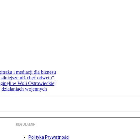
rażu i mediacji dla biznesu
silniejsze niż chęć odwetu”
ginęli w Woli Ostrowieckiej
 działaniach wojennych
REGULAMIN
Polityka Prywatności