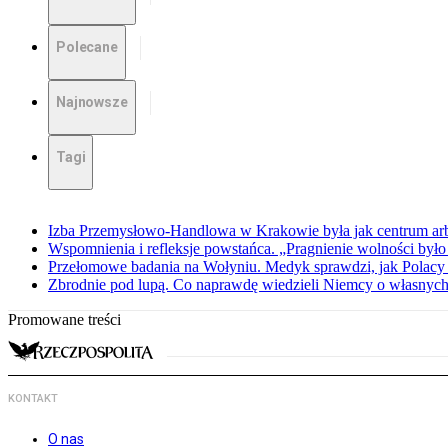
Polecane
Najnowsze
Tagi
Izba Przemysłowo-Handlowa w Krakowie była jak centrum arbit
Wspomnienia i refleksje powstańca. „Pragnienie wolności było 
Przełomowe badania na Wołyniu. Medyk sprawdzi, jak Polacy 
Zbrodnie pod lupą. Co naprawdę wiedzieli Niemcy o własnych
Promowane treści
KONTAKT
O nas