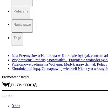
Polecane
Najnowsze
Tagi
Izba Przemysłowo-Handlowa w Krakowie była jak centrum arbit
Wspomnienia i refleksje powstańca. „Pragnienie wolności było 
Przełomowe badania na Wołyniu. Medyk sprawdzi, jak Polacy 
Zbrodnie pod lupą. Co naprawdę wiedzieli Niemcy o własnych
Promowane treści
KONTAKT
O nas