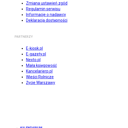
Zmiana ustawień zgód
Regulamin serwisu
Informacje o nadawcy
Deklaracja dostępności
PARTNERZY
E-kiosk.pl
E-gazety.pl
Nexto.pl
Mała księgowość
Kancelarierp.pl
Wieści Rolnicze
Życie Warszawy
KALENDARIUM