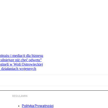
rażu i mediacji dla biznesu
silniejsze niż chęć odwetu”
ginęli w Woli Ostrowieckiej
 działaniach wojennych
REGULAMIN
Polityka Prywatności