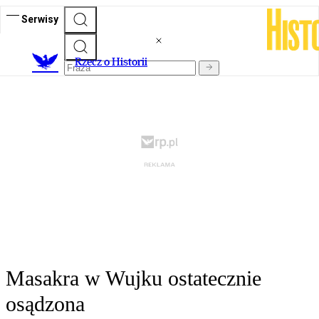
Serwisy
R
zecz o Historii
Masakra w Wujku ostatecznie
osądzona