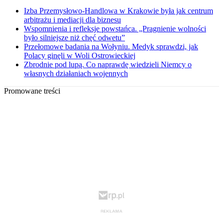
Izba Przemysłowo-Handlowa w Krakowie była jak centrum
arbitrażu i mediacji dla biznesu
Wspomnienia i refleksje powstańca. „Pragnienie wolności
było silniejsze niż chęć odwetu”
Przełomowe badania na Wołyniu. Medyk sprawdzi, jak
Polacy ginęli w Woli Ostrowieckiej
Zbrodnie pod lupą. Co naprawdę wiedzieli Niemcy o
własnych działaniach wojennych
Promowane treści