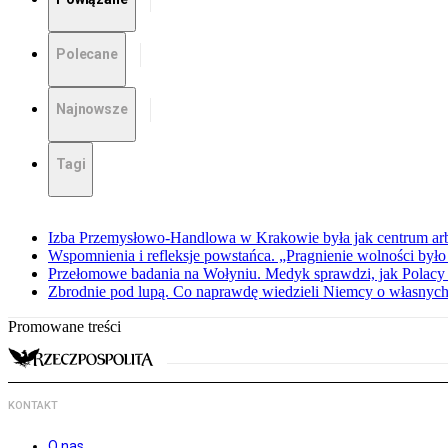
Polecane
Najnowsze
Tagi
Izba Przemysłowo-Handlowa w Krakowie była jak centrum arbit
Wspomnienia i refleksje powstańca. „Pragnienie wolności było 
Przełomowe badania na Wołyniu. Medyk sprawdzi, jak Polacy 
Zbrodnie pod lupą. Co naprawdę wiedzieli Niemcy o własnych
Promowane treści
KONTAKT
O nas