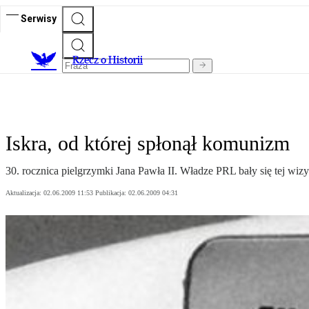
Serwisy
R
zecz o Historii
Iskra, od której spłonął komunizm
30. rocznica pielgrzymki Jana Pawła II. Władze PRL bały się tej wizy
Aktualizacja:
02.06.2009 11:53
Publikacja:
02.06.2009 04:31