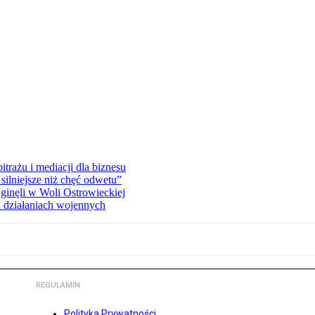
rażu i mediacji dla biznesu
silniejsze niż chęć odwetu”
ginęli w Woli Ostrowieckiej
 działaniach wojennych
REGULAMIN
Polityka Prywatności