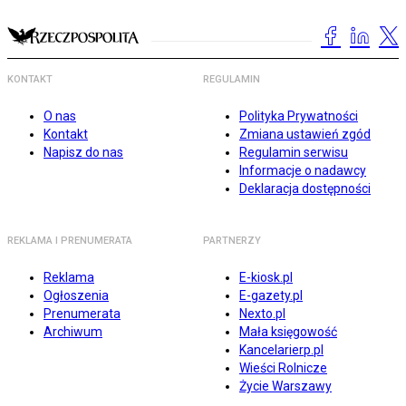
KONTAKT
REGULAMIN
O nas
Polityka Prywatności
Kontakt
Zmiana ustawień zgód
Napisz do nas
Regulamin serwisu
Informacje o nadawcy
Deklaracja dostępności
REKLAMA I PRENUMERATA
PARTNERZY
Reklama
E-kiosk.pl
Ogłoszenia
E-gazety.pl
Prenumerata
Nexto.pl
Archiwum
Mała księgowość
Kancelarierp.pl
Wieści Rolnicze
Życie Warszawy