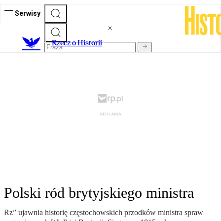
Serwisy
R
zecz o Historii
Polski ród brytyjskiego ministra
Rz” ujawnia historię częstochowskich przodków ministra spraw