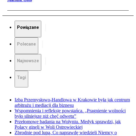
Powiązane
Polecane
Najnowsze
Tagi
Izba Przemysłowo-Handlowa w Krakowie była jak centrum
arbitrażu i mediacji dla biznesu
Wspomnienia i refleksje powstańca. „Pragnienie wolności
było silniejsze niż chęć odwetu”
Przełomowe badania na Wołyniu. Medyk sprawdzi, jak
Polacy ginęli w Woli Ostrowieckiej
Zbrodnie pod lupą. Co naprawdę wiedzieli Niemcy o