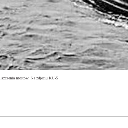
 niszczenia mostów. Na zdjęciu KU-5