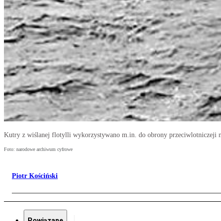
Kutry z wiślanej flotylli wykorzystywano m.in. do obrony przeciwlotniczeji
Foto: narodowe archiwum cyfrowe
Piotr Kościński
Powiązane