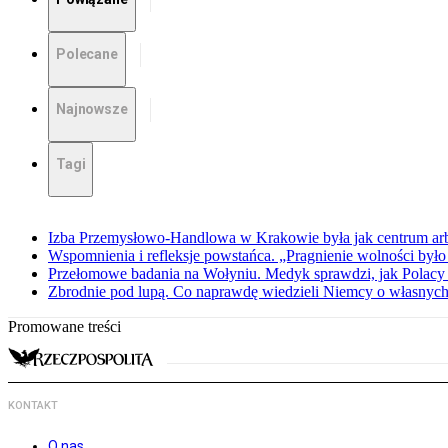
Polecane
Najnowsze
Tagi
Izba Przemysłowo-Handlowa w Krakowie była jak centrum arbit
Wspomnienia i refleksje powstańca. „Pragnienie wolności było 
Przełomowe badania na Wołyniu. Medyk sprawdzi, jak Polacy 
Zbrodnie pod lupą. Co naprawdę wiedzieli Niemcy o własnych
Promowane treści
KONTAKT
O nas