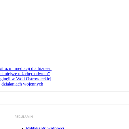
rażu i mediacji dla biznesu
silniejsze niż chęć odwetu”
ginęli w Woli Ostrowieckiej
 działaniach wojennych
REGULAMIN
Polityka Prywatności