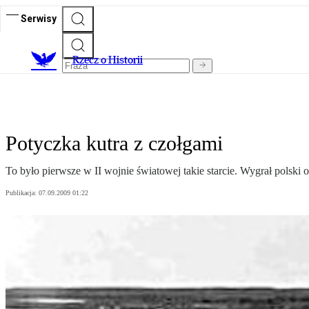
Serwisy
R
zecz o Historii
Potyczka kutra z czołgami
To było pierwsze w II wojnie światowej takie starcie. Wygrał polski o
Publikacja:
07.09.2009 01:22