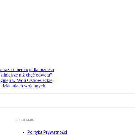
rażu i mediacji dla biznesu
silniejsze niż chęć odwetu”
ginęli w Woli Ostrowieckiej
 działaniach wojennych
REGULAMIN
Polityka Prywatności