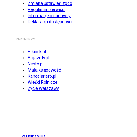
Zmiana ustawień zgód
Regulamin serwisu
Informacje o nadawcy
Deklaracja dostępności
PARTNERZY
E-kiosk.pl
E-gazety.pl
Nexto.pl
Mała księgowość
Kancelarierp.pl
Wieści Rolnicze
Życie Warszawy
KALENDARIUM