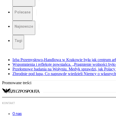
Polecane
Najnowsze
Tagi
Izba Przemysłowo-Handlowa w Krakowie była jak centrum arbit
Wspomnienia i refleksje powstańca. „Pragnienie wolności było 
Przełomowe badania na Wołyniu. Medyk sprawdzi, jak Polacy 
Zbrodnie pod lupą. Co naprawdę wiedzieli Niemcy o własnych
Promowane treści
KONTAKT
O nas