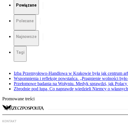
Powiązane
Polecane
Najnowsze
Tagi
Izba Przemysłowo-Handlowa w Krakowie była jak centrum arbit
Wspomnienia i refleksje powstańca. „Pragnienie wolności było 
Przełomowe badania na Wołyniu. Medyk sprawdzi, jak Polacy 
Zbrodnie pod lupą. Co naprawdę wiedzieli Niemcy o własnych
Promowane treści
KONTAKT