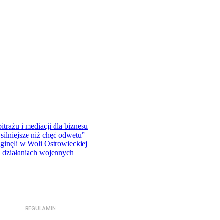
rażu i mediacji dla biznesu
silniejsze niż chęć odwetu”
ginęli w Woli Ostrowieckiej
 działaniach wojennych
REGULAMIN