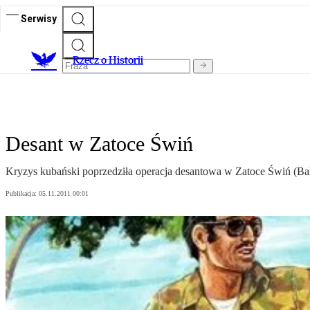
Serwisy
R
zecz o Historii
Desant w Zatoce Świń
Kryzys kubański poprzedziła operacja desantowa w Zatoce Świń (Bahi
Publikacja:
05.11.2011 00:01