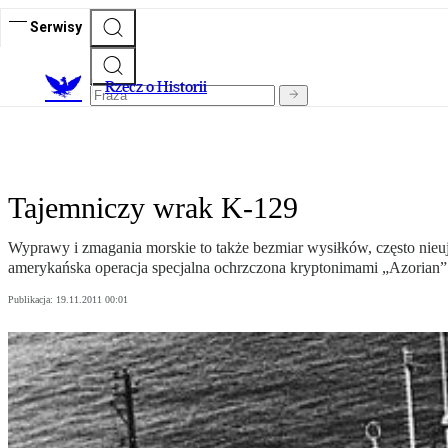
Serwisy
R
zecz o Historii
Tajemniczy wrak K-129
Wyprawy i zmagania morskie to także bezmiar wysiłków, często nieu
amerykańska operacja specjalna ochrzczona kryptonimami „Azorian” 
Publikacja:
19.11.2011 00:01