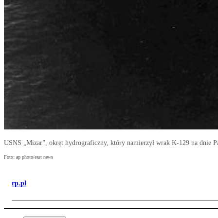
USNS „Mizar”, okręt hydrograficzny, który namierzył wrak K-129 na dnie P
Foto: ap photo/east news
rp.pl