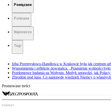
Powiązane
Polecane
Najnowsze
Tagi
Izba Przemysłowo-Handlowa w Krakowie była jak centrum arbit
Wspomnienia i refleksje powstańca. „Pragnienie wolności było 
Przełomowe badania na Wołyniu. Medyk sprawdzi, jak Polacy 
Zbrodnie pod lupą. Co naprawdę wiedzieli Niemcy o własnych
Promowane treści
KONTAKT