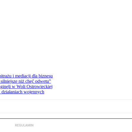
rażu i mediacji dla biznesu
silniejsze niż chęć odwetu”
ginęli w Woli Ostrowieckiej
 działaniach wojennych
REGULAMIN