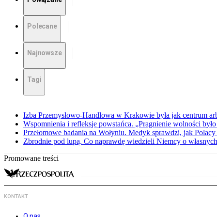
Polecane
Najnowsze
Tagi
Izba Przemysłowo-Handlowa w Krakowie była jak centrum arbit
Wspomnienia i refleksje powstańca. „Pragnienie wolności było 
Przełomowe badania na Wołyniu. Medyk sprawdzi, jak Polacy 
Zbrodnie pod lupą. Co naprawdę wiedzieli Niemcy o własnych
Promowane treści
KONTAKT
O nas