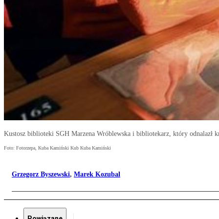
Ku­stosz bi­blio­te­ki SGH Ma­rze­na Wró­blew­ska i bi­blio­te­karz, któ­ry od­na­lazł 
Foto: Fotorzepa, Kuba Kamiński Kub Kuba Kamiński
Grzegorz Byszewski
,
Marek Kozubal
Powiązane