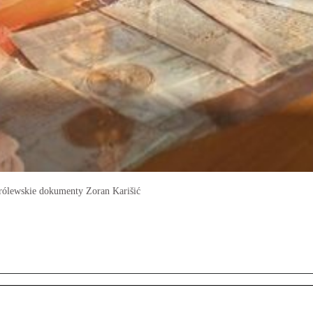
królewskie do­ku­men­ty Zo­ran Ka­ri­šić