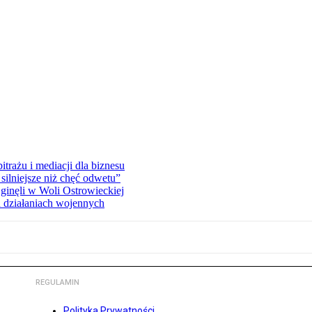
rażu i mediacji dla biznesu
silniejsze niż chęć odwetu”
ginęli w Woli Ostrowieckiej
 działaniach wojennych
REGULAMIN
Polityka Prywatności