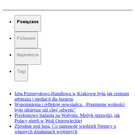
Powiązane
Polecane
Najnowsze
Tagi
Izba Przemysłowo-Handlowa w Krakowie była jak centrum
arbitrażu i mediacji dla biznesu
Wspomnienia i refleksje powstańca. „Pragnienie wolności
było silniejsze niż chęć odwetu”
Przełomowe badania na Wołyniu. Medyk sprawdzi, jak
Polacy ginęli w Woli Ostrowieckiej
Zbrodnie pod lupą. Co naprawdę wiedzieli Niemcy o
własnych działaniach wojennych