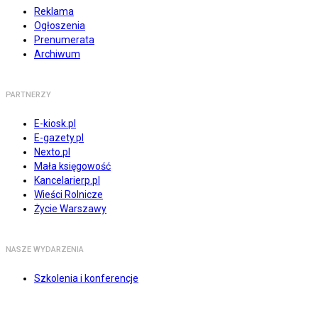
Reklama
Ogłoszenia
Prenumerata
Archiwum
PARTNERZY
E-kiosk.pl
E-gazety.pl
Nexto.pl
Mała księgowość
Kancelarierp.pl
Wieści Rolnicze
Życie Warszawy
NASZE WYDARZENIA
Szkolenia i konferencje