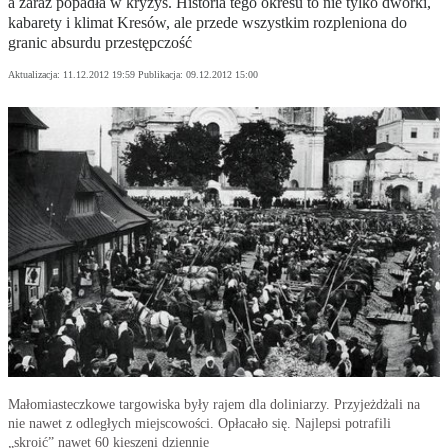
a zaraz popadła w kryzys. Historia tego okresu to nie tylko dworki,
kabarety i klimat Kresów, ale przede wszystkim rozpleniona do
granic absurdu przestępczość
Aktualizacja:
11.12.2012 19:59
Publikacja:
09.12.2012 15:00
Małomiasteczkowe targowiska były rajem dla doliniarzy. Przyjeżdżali na
nie nawet z odległych miejscowości. Opłacało się. Najlepsi potrafili
„skroić” nawet 60 kieszeni dziennie