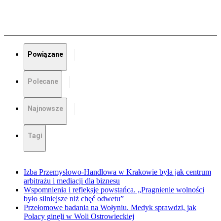
Powiązane
Polecane
Najnowsze
Tagi
Izba Przemysłowo-Handlowa w Krakowie była jak centrum
arbitrażu i mediacji dla biznesu
Wspomnienia i refleksje powstańca. „Pragnienie wolności
było silniejsze niż chęć odwetu”
Przełomowe badania na Wołyniu. Medyk sprawdzi, jak
Polacy ginęli w Woli Ostrowieckiej