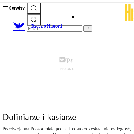
Serwisy
R
zecz o Historii
Doliniarze i kasiarze
Przedwojenna Polska miała pecha. Ledwo odzyskała niepodległość,