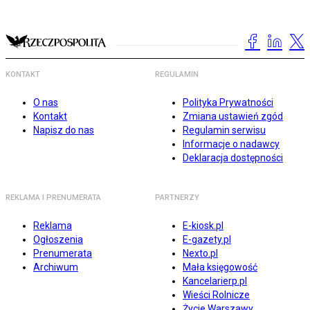
KONTAKT
REGULAMIN
O nas
Polityka Prywatności
Kontakt
Zmiana ustawień zgód
Napisz do nas
Regulamin serwisu
Informacje o nadawcy
Deklaracja dostępności
REKLAMA I PRENUMERATA
PARTNERZY
Reklama
E-kiosk.pl
Ogłoszenia
E-gazety.pl
Prenumerata
Nexto.pl
Archiwum
Mała księgowość
Kancelarierp.pl
Wieści Rolnicze
Życie Warszawy