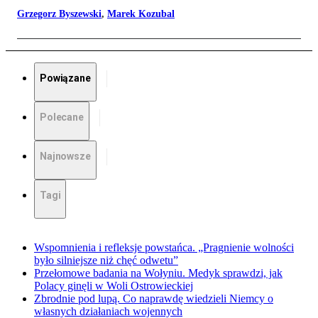
Grzegorz Byszewski
,
Marek Kozubal
Powiązane
Polecane
Najnowsze
Tagi
Wspomnienia i refleksje powstańca. „Pragnienie wolności
było silniejsze niż chęć odwetu”
Przełomowe badania na Wołyniu. Medyk sprawdzi, jak
Polacy ginęli w Woli Ostrowieckiej
Zbrodnie pod lupą. Co naprawdę wiedzieli Niemcy o
własnych działaniach wojennych