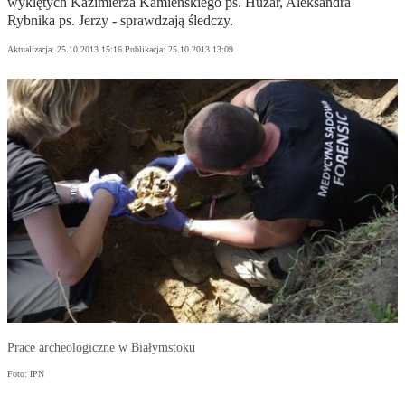
wyklętych Kazimierza Kamieńskiego ps. Huzar, Aleksandra
Rybnika ps. Jerzy - sprawdzają śledczy.
Aktualizacja:
25.10.2013 15:16
Publikacja:
25.10.2013 13:09
Prace archeologiczne w Białymstoku
Foto: IPN