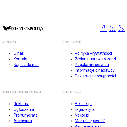
KONTAKT
REGULAMIN
O nas
Polityka Prywatności
Kontakt
Zmiana ustawień zgód
Napisz do nas
Regulamin serwisu
Informacje o nadawcy
Deklaracja dostępności
REKLAMA I PRENUMERATA
PARTNERZY
Reklama
E-kiosk.pl
Ogłoszenia
E-gazety.pl
Prenumerata
Nexto.pl
Archiwum
Mała księgowość
Kancelarierp.pl