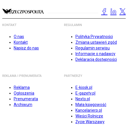
KONTAKT
REGULAMIN
O nas
Polityka Prywatności
Kontakt
Zmiana ustawień zgód
Napisz do nas
Regulamin serwisu
Informacje o nadawcy
Deklaracja dostępności
REKLAMA I PRENUMERATA
PARTNERZY
Reklama
E-kiosk.pl
Ogłoszenia
E-gazety.pl
Prenumerata
Nexto.pl
Archiwum
Mała księgowość
Kancelarierp.pl
Wieści Rolnicze
Życie Warszawy