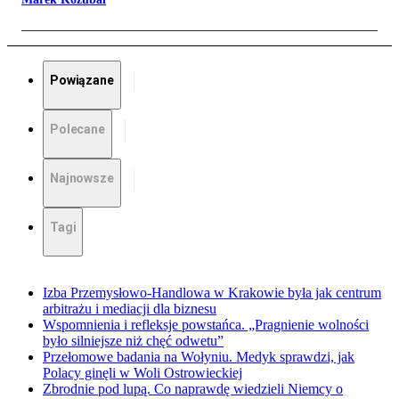
Powiązane
Polecane
Najnowsze
Tagi
Izba Przemysłowo-Handlowa w Krakowie była jak centrum
arbitrażu i mediacji dla biznesu
Wspomnienia i refleksje powstańca. „Pragnienie wolności
było silniejsze niż chęć odwetu”
Przełomowe badania na Wołyniu. Medyk sprawdzi, jak
Polacy ginęli w Woli Ostrowieckiej
Zbrodnie pod lupą. Co naprawdę wiedzieli Niemcy o