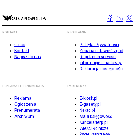
KONTAKT
REGULAMIN
O nas
Polityka Prywatności
Kontakt
Zmiana ustawień zgód
Napisz do nas
Regulamin serwisu
Informacje o nadawcy
Deklaracja dostępności
REKLAMA I PRENUMERATA
PARTNERZY
Reklama
E-kiosk.pl
Ogłoszenia
E-gazety.pl
Prenumerata
Nexto.pl
Archiwum
Mała księgowość
Kancelarierp.pl
Wieści Rolnicze
Życie Warszawy