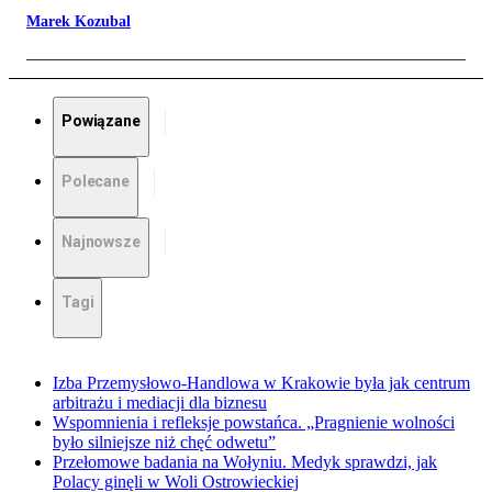
Marek Kozubal
Powiązane
Polecane
Najnowsze
Tagi
Izba Przemysłowo-Handlowa w Krakowie była jak centrum
arbitrażu i mediacji dla biznesu
Wspomnienia i refleksje powstańca. „Pragnienie wolności
było silniejsze niż chęć odwetu”
Przełomowe badania na Wołyniu. Medyk sprawdzi, jak
Polacy ginęli w Woli Ostrowieckiej