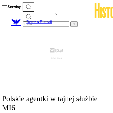
Serwisy
R
zecz o Historii
Polskie agentki w tajnej służbie
MI6