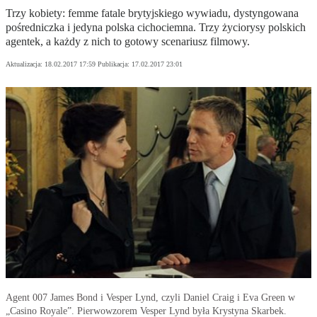
Trzy kobiety: femme fatale brytyjskiego wywiadu, dystyngowana
pośredniczka i jedyna polska cichociemna. Trzy życiorysy polskich
agentek, a każdy z nich to gotowy scenariusz filmowy.
Aktualizacja:
18.02.2017 17:59
Publikacja:
17.02.2017 23:01
Agent 007 James Bond i Vesper Lynd, czyli Daniel Craig i Eva Green w
„Casino Royale”. Pierwowzorem Vesper Lynd była Krystyna Skarbek.