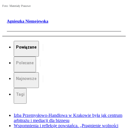
Foto: Materiały Prasowe
Agnieszka Niemojewska
Powiązane
Polecane
Najnowsze
Tagi
Izba Przemysłowo-Handlowa w Krakowie była jak centrum
arbitrażu i mediacji dla biznesu
Wspomnienia i refleksje powstańca. „Pragnienie wolności