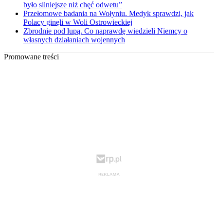
było silniejsze niż chęć odwetu”
Przełomowe badania na Wołyniu. Medyk sprawdzi, jak
Polacy ginęli w Woli Ostrowieckiej
Zbrodnie pod lupą. Co naprawdę wiedzieli Niemcy o
własnych działaniach wojennych
Promowane treści