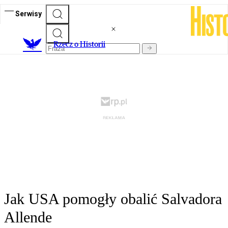
Serwisy
R
zecz o Historii
Jak USA pomogły obalić Salvadora
Allende