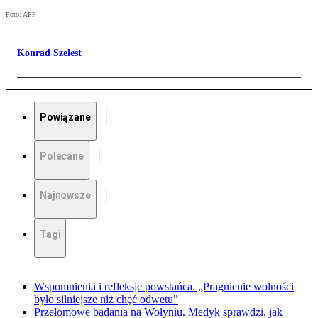
Foto: AFP
Konrad Szelest
Powiązane
Polecane
Najnowsze
Tagi
Wspomnienia i refleksje powstańca. „Pragnienie wolności
było silniejsze niż chęć odwetu”
Przełomowe badania na Wołyniu. Medyk sprawdzi, jak