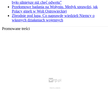
było silniejsze niż chęć odwetu”
Przełomowe badania na Wołyniu. Medyk sprawdzi, jak
Polacy ginęli w Woli Ostrowieckiej
Zbrodnie pod lupą. Co naprawdę wiedzieli Niemcy o
własnych działaniach wojennych
Promowane treści