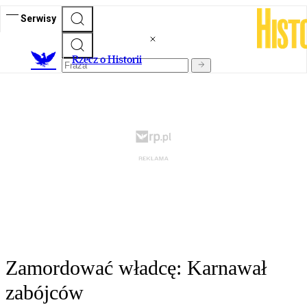
Serwisy
R
zecz o Historii
Zamordować władcę: Karnawał
zabójców