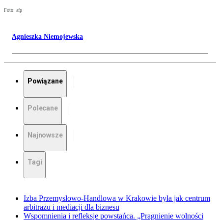
Foto: afp
Agnieszka Niemojewska
Powiązane
Polecane
Najnowsze
Tagi
Izba Przemysłowo-Handlowa w Krakowie była jak centrum
arbitrażu i mediacji dla biznesu
Wspomnienia i refleksje powstańca. „Pragnienie wolności