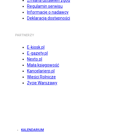
Zmiana ustawień zgód
Regulamin serwisu
Informacje o nadawcy
Deklaracja dostępności
PARTNERZY
E-kiosk.pl
E-gazety.pl
Nexto.pl
Mała księgowość
Kancelarierp.pl
Wieści Rolnicze
Życie Warszawy
KALENDARIUM