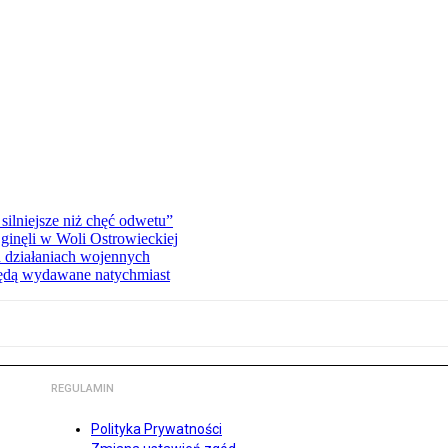
silniejsze niż chęć odwetu”
ginęli w Woli Ostrowieckiej
 działaniach wojennych
będą wydawane natychmiast
REGULAMIN
Polityka Prywatności