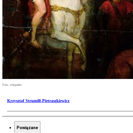
Foto: wikipedia
Krzysztof Strumiłł-Pietraszkiewicz
Powiązane