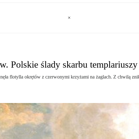
. Polskie ślady skarbu templariuszy
ęła flotylla okrętów z czerwonymi krzyżami na żaglach. Z chwilą znikni