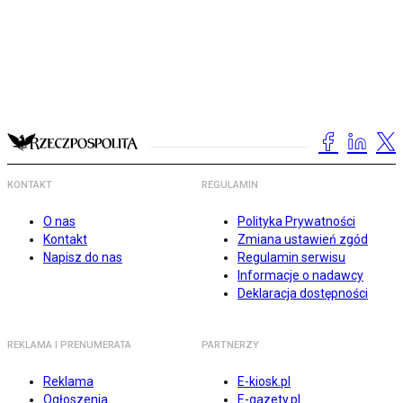
KONTAKT
REGULAMIN
O nas
Polityka Prywatności
Kontakt
Zmiana ustawień zgód
Napisz do nas
Regulamin serwisu
Informacje o nadawcy
Deklaracja dostępności
REKLAMA I PRENUMERATA
PARTNERZY
Reklama
E-kiosk.pl
Ogłoszenia
E-gazety.pl