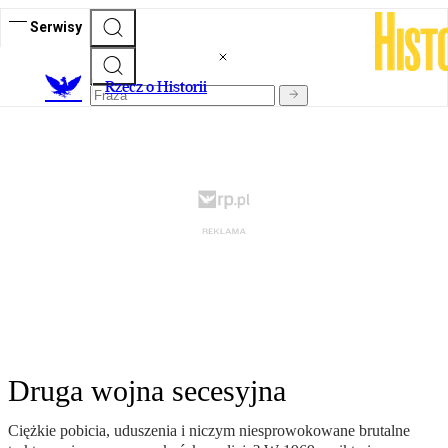
Serwisy
R
zecz o Historii
Druga wojna secesyjna
Ciężkie pobicia, uduszenia i niczym niesprowokowane brutalne