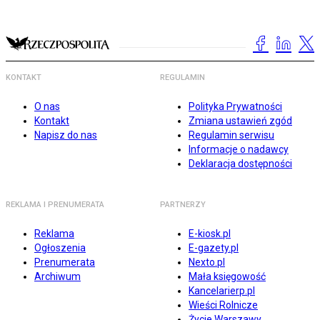
KONTAKT
REGULAMIN
O nas
Polityka Prywatności
Kontakt
Zmiana ustawień zgód
Napisz do nas
Regulamin serwisu
Informacje o nadawcy
Deklaracja dostępności
REKLAMA I PRENUMERATA
PARTNERZY
Reklama
E-kiosk.pl
Ogłoszenia
E-gazety.pl
Prenumerata
Nexto.pl
Archiwum
Mała księgowość
Kancelarierp.pl
Wieści Rolnicze
Życie Warszawy