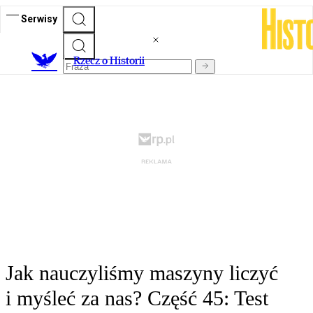
Serwisy
R
zecz o Historii
Jak nauczyliśmy maszyny liczyć
i myśleć za nas? Część 45: Test