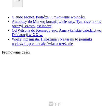
Claude Monet. Podróże i umiłowanie wolności
Autobusy do Murzuq kursują wiele razy. Tym razem ktoś
przeżył, często jest inaczej
Od Wilsona do Kennedy’ego. Amerykańskie dziedzictwo
Deklaracji w XX w.
Więcej niż miasta. Hiroszima i Nagasaki to pomniki
wykrzykujące na cały świat ostrzeżenie
Promowane treści