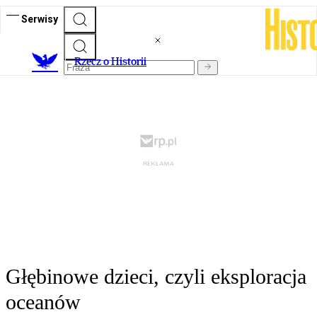
Serwisy
R
zecz o Historii
Głębinowe dzieci, czyli eksploracja
oceanów