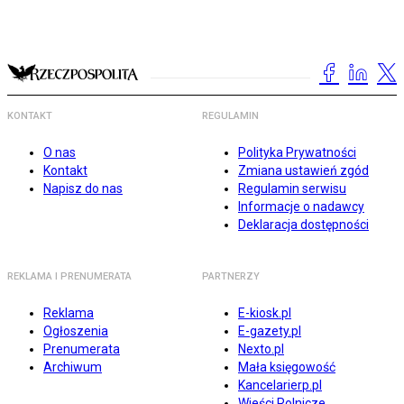
KONTAKT
REGULAMIN
O nas
Polityka Prywatności
Kontakt
Zmiana ustawień zgód
Napisz do nas
Regulamin serwisu
Informacje o nadawcy
Deklaracja dostępności
REKLAMA I PRENUMERATA
PARTNERZY
Reklama
E-kiosk.pl
Ogłoszenia
E-gazety.pl
Prenumerata
Nexto.pl
Archiwum
Mała księgowość
Kancelarierp.pl
Wieści Rolnicze