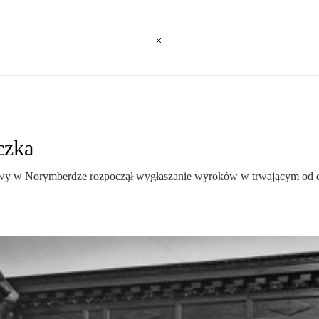
czka
owy w Norymberdze rozpoczął wygłaszanie wyroków w trwającym od dzi