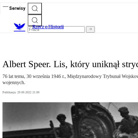
Serwisy
R
zecz o Historii
Albert Speer. Lis, który uniknął stry
76 lat temu, 30 września 1946 r., Międzynarodowy Trybunał Wojsk
wojennych.
Publikacja:
29.09.2022 21:00