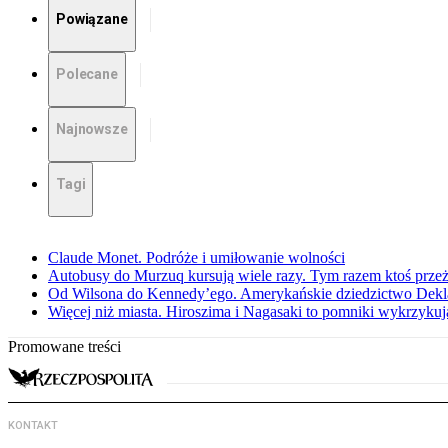
Powiązane
Polecane
Najnowsze
Tagi
Claude Monet. Podróże i umiłowanie wolności
Autobusy do Murzuq kursują wiele razy. Tym razem ktoś przeżył
Od Wilsona do Kennedy’ego. Amerykańskie dziedzictwo Dekl
Więcej niż miasta. Hiroszima i Nagasaki to pomniki wykrzykują
Promowane treści
KONTAKT