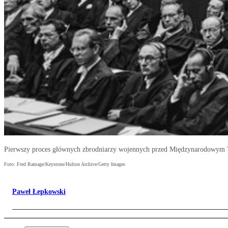
Pierwszy proces głównych zbrodniarzy wojennych przed Międzynarodowym T
Foto: Fred Ramage/Keystone/Hulton Archive/Getty Images
Paweł Łepkowski