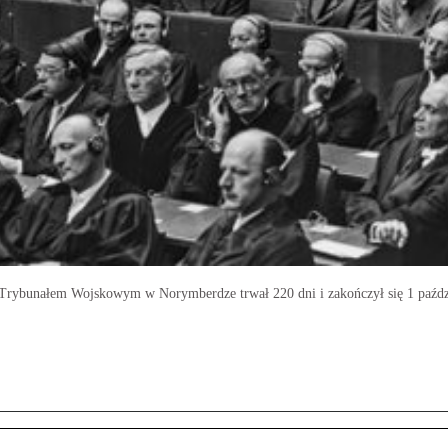
rybunałem Wojskowym w Norymberdze trwał 220 dni i zakończył się 1 paździ