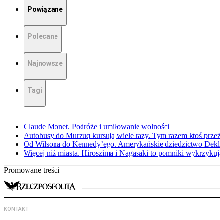
Powiązane
Polecane
Najnowsze
Tagi
Claude Monet. Podróże i umiłowanie wolności
Autobusy do Murzuq kursują wiele razy. Tym razem ktoś przeżył
Od Wilsona do Kennedy’ego. Amerykańskie dziedzictwo Dekl
Więcej niż miasta. Hiroszima i Nagasaki to pomniki wykrzykują
Promowane treści
KONTAKT