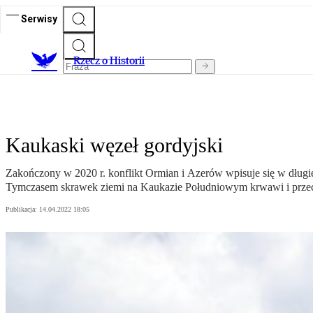
Serwisy
R
zecz o Historii
Kaukaski węzeł gordyjski
Zakończony w 2020 r. konflikt Ormian i Azerów wpisuje się w dług
Tymczasem skrawek ziemi na Kaukazie Południowym krwawi i przechod
Publikacja:
14.04.2022 18:05