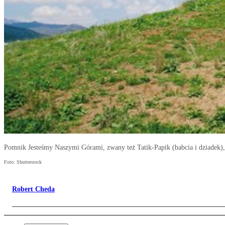
Pomnik Jesteśmy Naszymi Górami, zwany też Tatik-Papik (babcia i dziadek)
Foto: Shutterstock
Robert Cheda