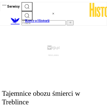
Serwisy
R
zecz o Historii
Tajemnice obozu śmierci w
Treblince