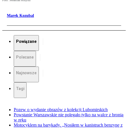
Foto: Sebastian Różycki
Marek Kozubal
Powiązane
Polecane
Najnowsze
Tagi
Pozew o wydanie obrazów z kolekcji Lubomirskich
Powstanie Warszawskie nie polegało tylko na walce z bronią
w ręku
Motocyklem na barykady. „Nosiłem w kanistrach benzynę z