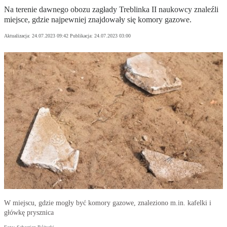
Na terenie dawnego obozu zagłady Treblinka II naukowcy znaleźli
miejsce, gdzie najpewniej znajdowały się komory gazowe.
Aktualizacja:
24.07.2023 09:42
Publikacja:
24.07.2023 03:00
W miejscu, gdzie mogły być komory gazowe, znaleziono m.in. kafelki i
główkę prysznica