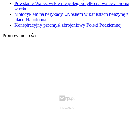
Powstanie Warszawskie nie polegało tylko na walce z bronią
w ręku
Motocyklem na barykady. „Nosiłem w kanistrach benzynę z
placu Napoleona”
Konspiracyjny przemysł zbrojeniowy Polski Podziemnej
Promowane treści