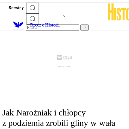
Serwisy
R
zecz o Historii
Jak Narożniak i chłopcy
z podziemia zrobili gliny w wała