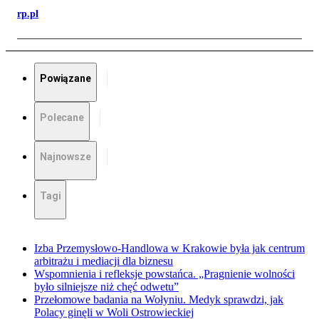
rp.pl
Powiązane
Polecane
Najnowsze
Tagi
Izba Przemysłowo-Handlowa w Krakowie była jak centrum
arbitrażu i mediacji dla biznesu
Wspomnienia i refleksje powstańca. „Pragnienie wolności
było silniejsze niż chęć odwetu”
Przełomowe badania na Wołyniu. Medyk sprawdzi, jak
Polacy ginęli w Woli Ostrowieckiej