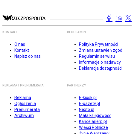
KONTAKT
REGULAMIN
O nas
Polityka Prywatności
Kontakt
Zmiana ustawień zgód
Napisz do nas
Regulamin serwisu
Informacje o nadawcy
Deklaracja dostępności
REKLAMA I PRENUMERATA
PARTNERZY
Reklama
E-kiosk.pl
Ogłoszenia
E-gazety.pl
Prenumerata
Nexto.pl
Archiwum
Mała księgowość
Kancelarierp.pl
Wieści Rolnicze
Życie Warszawy