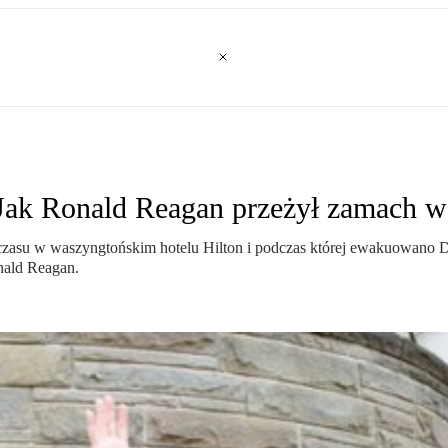
. Jak Ronald Reagan przeżył zamach 
ego czasu w waszyngtońskim hotelu Hilton i podczas której ewakuowan
nald Reagan.