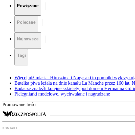
Powiązane
Polecane
Najnowsze
Tagi
Więcej niż miasta. Hiroszima i Nagasaki to pomniki wykrzykują
Butelka piwa leżała na dnie kanału La Manche przez 160 lat. 
Badacze znaleźli kolejne szkielety pod domem Hermanna Göri
Pielęgniarki modelowe, wychwalane i nagradzane
Promowane treści
KONTAKT