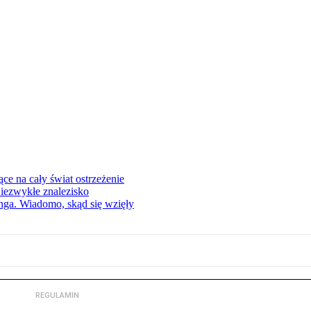
ce na cały świat ostrzeżenie
Niezwykłe znalezisko
nga. Wiadomo, skąd się wzięły
REGULAMIN