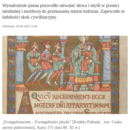
Wynalezienie pisma pozwoliło utrwalać słowa i myśli w postaci
nieulotnej i możliwej do przekazania innym ludziom. Zapewniło to
ludzkości skok cywilizacyjny.
Publikacja:
04.06.2026 21:00
„Evangelistarium – Ewangelistarz płocki” [Kodeks Pułtuski , tzw. Codex
aureus pultoviensis], Karta 17v (lata 80. XI w.)