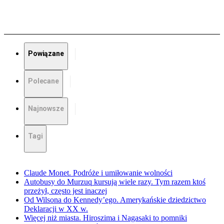
Powiązane
Polecane
Najnowsze
Tagi
Claude Monet. Podróże i umiłowanie wolności
Autobusy do Murzuq kursują wiele razy. Tym razem ktoś
przeżył, często jest inaczej
Od Wilsona do Kennedy’ego. Amerykańskie dziedzictwo
Deklaracji w XX w.
Więcej niż miasta. Hiroszima i Nagasaki to pomniki