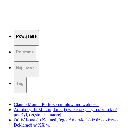
Powiązane
Polecane
Najnowsze
Tagi
Claude Monet. Podróże i umiłowanie wolności
Autobusy do Murzuq kursują wiele razy. Tym razem ktoś
przeżył, często jest inaczej
Od Wilsona do Kennedy’ego. Amerykańskie dziedzictwo
Deklaracji w XX w.