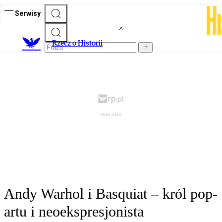
Serwisy
R
zecz o Historii
Andy Warhol i Basquiat – król pop-
artu i neoekspresjonista