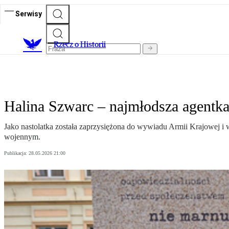
Serwisy
R
zecz o Historii
Halina Szwarc – najmłodsza agentk
Jako nastolatka została zaprzysiężona do wywiadu Armii Krajowej i 
wojennym.
Publikacja:
28.05.2026 21:00