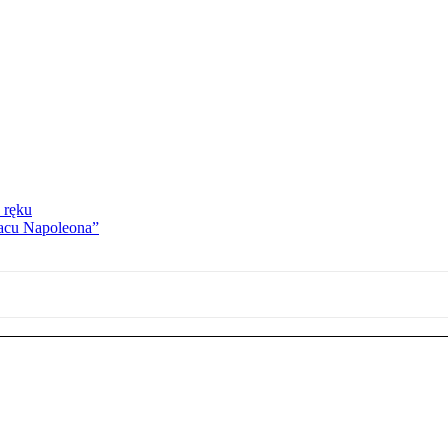
 ręku
lacu Napoleona”