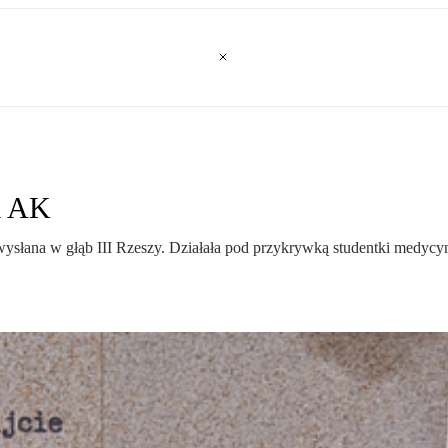
a AK
wysłana w głąb III Rzeszy. Działała pod przykrywką studentki medycyny