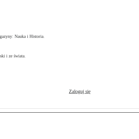
!
azyny: Nauka i Historia.
ki i ze świata.
Zaloguj się