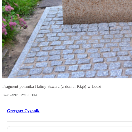
Fragment pomnika Haliny Szwarc (z domu: Kłąb) w Łodzi
Foto: kAPITEL/WIKIPEDIA
Grzegorz Cygonik