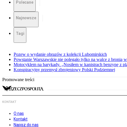
Polecane
Najnowsze
Tagi
Pozew o wydanie obrazów z kolekcji Lubomirskich
Powstanie Warszawskie nie polegało tylko na walce z bronią w
Motocyklem na barykady. „Nosiłem w kanistrach benzynę z p
Konspiracyjny przemysł zbrojeniowy Polski Podziemnej
Promowane treści
KONTAKT
O nas
Kontakt
Napisz do nas