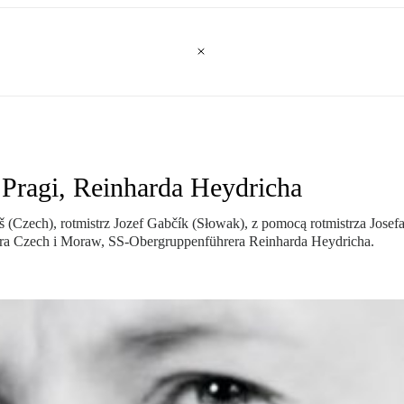
 Pragi, Reinharda Heydricha
biš (Czech), rotmistrz Jozef Gabčík (Słowak), z pomocą rotmistrza Jos
ra Czech i Moraw, SS-Obergruppenführera Reinharda Heydricha.