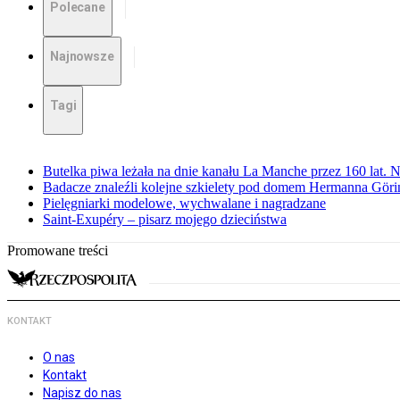
Polecane
Najnowsze
Tagi
Butelka piwa leżała na dnie kanału La Manche przez 160 lat. 
Badacze znaleźli kolejne szkielety pod domem Hermanna Göri
Pielęgniarki modelowe, wychwalane i nagradzane
Saint-Exupéry – pisarz mojego dzieciństwa
Promowane treści
KONTAKT
O nas
Kontakt
Napisz do nas