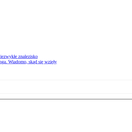
Niezwykłe znalezisko
nga. Wiadomo, skąd się wzięły