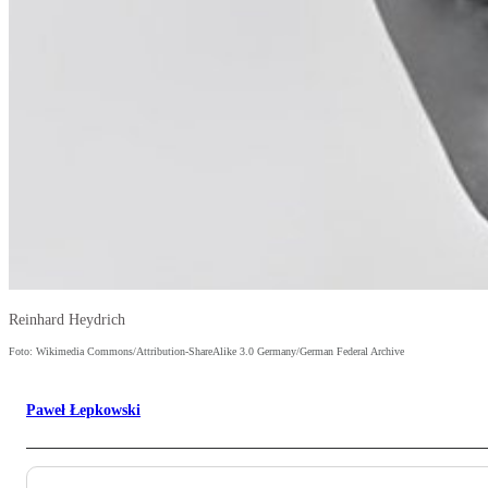
Reinhard Heydrich
Foto: Wikimedia Commons/Attribution-ShareAlike 3.0 Germany/German Federal Archive
Paweł Łepkowski