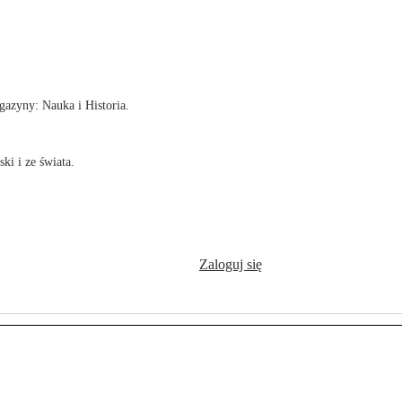
!
azyny: Nauka i Historia.
ki i ze świata.
Zaloguj się