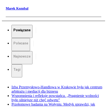
Marek Kozubal
Powiązane
Polecane
Najnowsze
Tagi
Izba Przemysłowo-Handlowa w Krakowie była jak centrum
arbitrażu i mediacji dla biznesu
Wspomnienia i refleksje powstańca. „Pragnienie wolności
było silniejsze niż chęć odwetu”
Przełomowe badania na Wołyniu. Medyk sprawdzi, jak