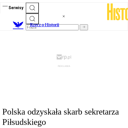
Serwisy
R
zecz o Historii
Polska odzyskała skarb sekretarza
Piłsudskiego