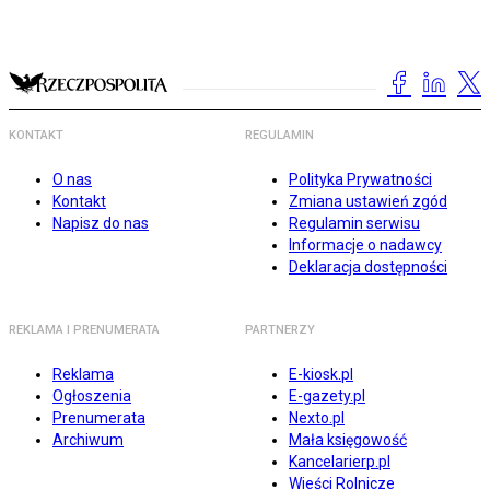
KONTAKT
REGULAMIN
O nas
Polityka Prywatności
Kontakt
Zmiana ustawień zgód
Napisz do nas
Regulamin serwisu
Informacje o nadawcy
Deklaracja dostępności
REKLAMA I PRENUMERATA
PARTNERZY
Reklama
E-kiosk.pl
Ogłoszenia
E-gazety.pl
Prenumerata
Nexto.pl
Archiwum
Mała księgowość
Kancelarierp.pl
Wieści Rolnicze