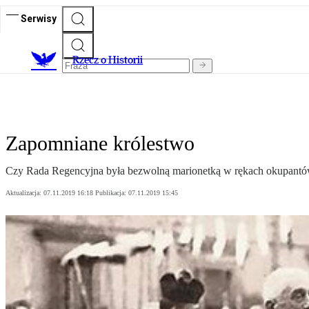
Serwisy
R
zecz o Historii
Zapomniane królestwo
Czy Rada Regencyjna była bezwolną marionetką w rękach okupantó
Aktualizacja:
07.11.2019 16:18
Publikacja:
07.11.2019 15:45