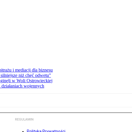
rażu i mediacji dla biznesu
silniejsze niż chęć odwetu”
ginęli w Woli Ostrowieckiej
 działaniach wojennych
REGULAMIN
Polityka Prywatności