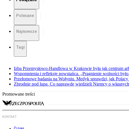
Polecane
Najnowsze
Tagi
Izba Przemysłowo-Handlowa w Krakowie była jak centrum arbit
Wspomnienia i refleksje powstańca. „Pragnienie wolności było 
Przełomowe badania na Wołyniu. Medyk sprawdzi, jak Polacy 
Zbrodnie pod lupą. Co naprawdę wiedzieli Niemcy o własnych
Promowane treści
KONTAKT
O nas