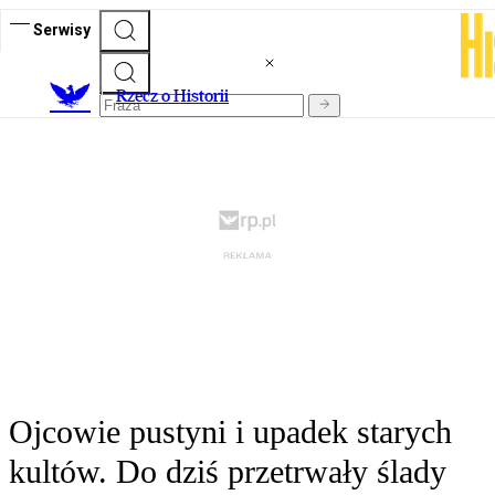
Serwisy
R
zecz o Historii
Ojcowie pustyni i upadek starych
kultów. Do dziś przetrwały ślady