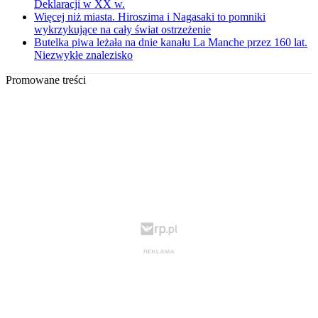
Deklaracji w XX w.
Więcej niż miasta. Hiroszima i Nagasaki to pomniki
wykrzykujące na cały świat ostrzeżenie
Butelka piwa leżała na dnie kanału La Manche przez 160 lat.
Niezwykłe znalezisko
Promowane treści