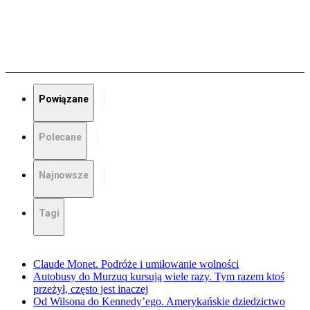
Powiązane
Polecane
Najnowsze
Tagi
Claude Monet. Podróże i umiłowanie wolności
Autobusy do Murzuq kursują wiele razy. Tym razem ktoś
przeżył, często jest inaczej
Od Wilsona do Kennedy’ego. Amerykańskie dziedzictwo