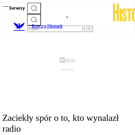
Serwisy
R
zecz o Historii
Zaciekły spór o to, kto wynalazł
radio