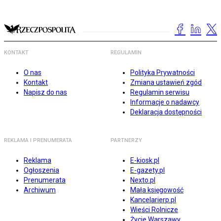
KONTAKT
REGULAMIN
O nas
Polityka Prywatności
Kontakt
Zmiana ustawień zgód
Napisz do nas
Regulamin serwisu
Informacje o nadawcy
Deklaracja dostępności
REKLAMA I PRENUMERATA
PARTNERZY
Reklama
E-kiosk.pl
Ogłoszenia
E-gazety.pl
Prenumerata
Nexto.pl
Archiwum
Mała księgowość
Kancelarierp.pl
Wieści Rolnicze
Życie Warszawy