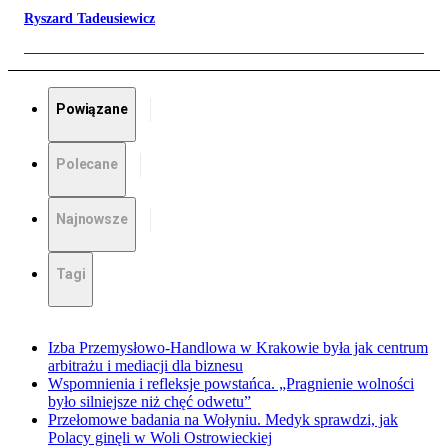
Ryszard Tadeusiewicz
Powiązane
Polecane
Najnowsze
Tagi
Izba Przemysłowo-Handlowa w Krakowie była jak centrum
arbitrażu i mediacji dla biznesu
Wspomnienia i refleksje powstańca. „Pragnienie wolności
było silniejsze niż chęć odwetu”
Przełomowe badania na Wołyniu. Medyk sprawdzi, jak
Polacy ginęli w Woli Ostrowieckiej