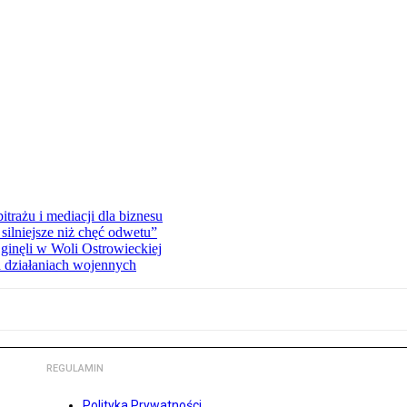
rażu i mediacji dla biznesu
silniejsze niż chęć odwetu”
ginęli w Woli Ostrowieckiej
 działaniach wojennych
REGULAMIN
Polityka Prywatności