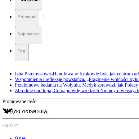
Polecane
Najnowsze
Tagi
Izba Przemysłowo-Handlowa w Krakowie była jak centrum arbit
Wspomnienia i refleksje powstańca. „Pragnienie wolności było 
Przełomowe badania na Wołyniu. Medyk sprawdzi, jak Polacy 
Zbrodnie pod lupą. Co naprawdę wiedzieli Niemcy o własnych
Promowane treści
KONTAKT
O nas